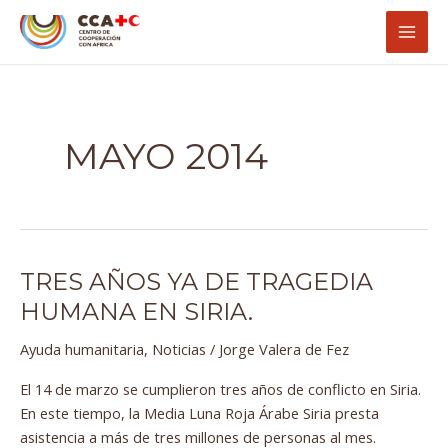
Ir
Paginación
Mai
al
de
Men
contenido
entradas
MAYO 2014
TRES AÑOS YA DE TRAGEDIA
Tres
años
HUMANA EN SIRIA.
ya
Ayuda humanitaria
,
Noticias
/
Jorge Valera de Fez
de
tragedia
El 14 de marzo se cumplieron tres años de conflicto en Siria.
humana
En este tiempo, la Media Luna Roja Árabe Siria presta
en
asistencia a más de tres millones de personas al mes.
Siria.