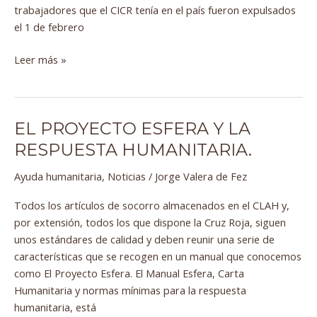
trabajadores que el CICR tenía en el país fueron expulsados
el 1 de febrero
Leer más »
EL PROYECTO ESFERA Y LA
El
Proyecto
RESPUESTA HUMANITARIA.
Esfera
Ayuda humanitaria
,
Noticias
/
Jorge Valera de Fez
y
la
Todos los artículos de socorro almacenados en el CLAH y,
respuesta
por extensión, todos los que dispone la Cruz Roja, siguen
humanitaria.
unos estándares de calidad y deben reunir una serie de
características que se recogen en un manual que conocemos
como El Proyecto Esfera. El Manual Esfera, Carta
Humanitaria y normas mínimas para la respuesta
humanitaria, está