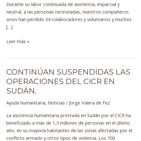
Durante su labor continuada de asistencia, imparcial y
neutral, a las personas necesitadas, nuestros compañeros
sirios han perdido 34 colaboradores y voluntarios y muchos
[…]
Leer más »
CONTINÚAN SUSPENDIDAS LAS
Continúan
suspendidas
OPERACIONES DEL CICR EN
las
SUDÁN.
operaciones
del
Ayuda humanitaria
,
Noticias
/
Jorge Valera de Fez
CICR
La asistencia humanitaria prestada en Sudán por el CICR ha
en
beneficiado a más de 1,5 millones de personas en el último
Sudán.
año, en su mayoría habitantes de las zonas afectadas por el
conflicto armado y otros tipos de violencia. Los 700