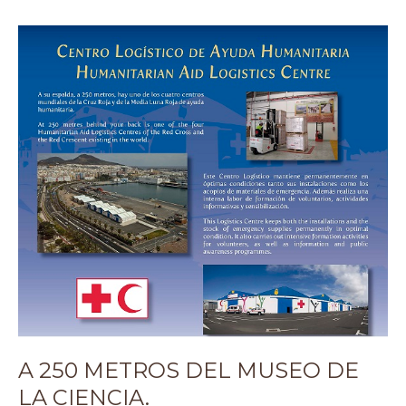
A
250
metros
del
Museo
de
la
Ciencia.
A 250 METROS DEL MUSEO DE
LA CIENCIA.