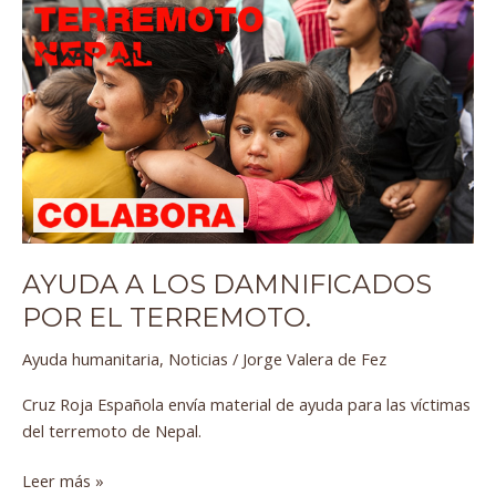
Ayuda
a
los
damnificados
por
el
terremoto.
AYUDA A LOS DAMNIFICADOS
POR EL TERREMOTO.
Ayuda humanitaria
,
Noticias
/
Jorge Valera de Fez
Cruz Roja Española envía material de ayuda para las víctimas
del terremoto de Nepal.
Leer más »