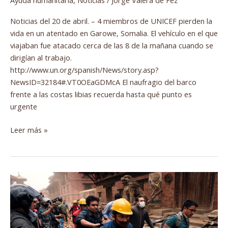
Ayuda humanitaria
,
Noticias
/
Jorge Valera de Fez
Noticias del 20 de abril. – 4 miembros de UNICEF pierden la
vida en un atentado en Garowe, Somalia. El vehículo en el que
viajaban fue atacado cerca de las 8 de la mañana cuando se
dirigían al trabajo.
http://www.un.org/spanish/News/story.asp?
NewsID=32184#.VT0OEaGDMcA El naufragio del barco
frente a las costas libias recuerda hasta qué punto es
urgente
Leer más »
Terremoto
en
Nepal.