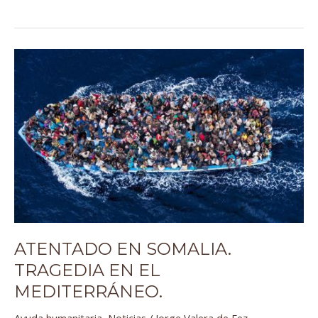
Atentado
en
Somalia.
Tragedia
en
el
Mediterráneo.
ATENTADO EN SOMALIA.
TRAGEDIA EN EL
MEDITERRÁNEO.