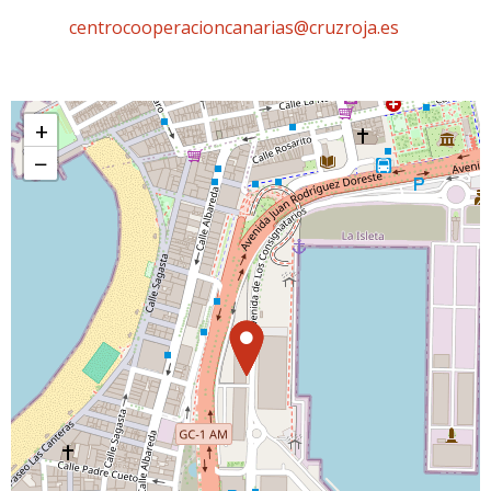
centrocooperacioncanarias@cruzroja.es
+
−