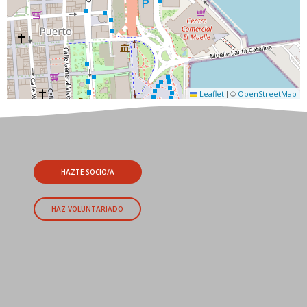
|
©
Leaflet
OpenStreetMap
HAZTE SOCIO/A
HAZ VOLUNTARIADO