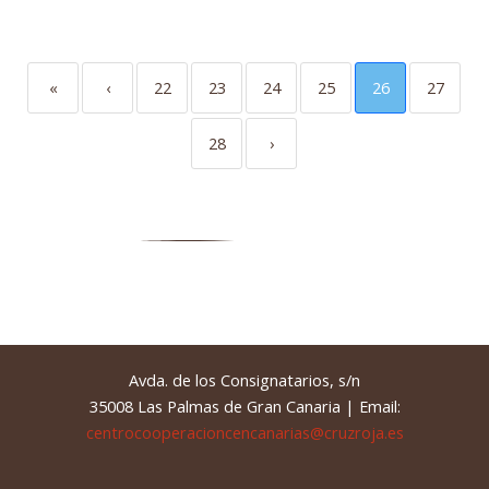
«
‹
22
23
24
25
26
27
28
›
Avda. de los Consignatarios, s/n
35008 Las Palmas de Gran Canaria | Email:
centrocooperacioncencanarias@cruzroja.es