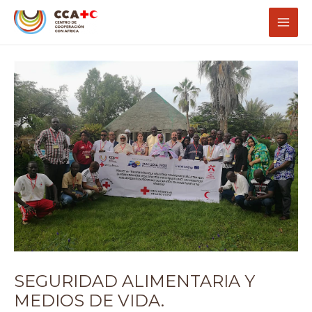
Ir
Navegación
Mai
al
de
Men
contenido
entradas
SEGURIDAD ALIMENTARIA Y
MEDIOS DE VIDA.