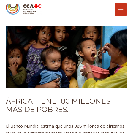
Ir
Navegación
Mai
al
de
Men
contenido
entradas
ÁFRICA TIENE 100 MILLONES
MÁS DE POBRES.
El Banco Mundial estima que unos 388 millones de africanos
viven en la extrema pobreza, unos 100 millones más que los