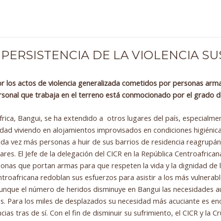
PERSISTENCIA DE LA VIOLENCIA S
or los actos de violencia generalizada cometidos por personas armad
ersonal que trabaja en el terreno está conmocionado por el grado d
roáfrica, Bangui, se ha extendido a otros lugares del país, especial
iudad viviendo en alojamientos improvisados en condiciones higiéni
 cada vez más personas a huir de sus barrios de residencia reagrupá
res. El Jefe de la delegación del CICR en la República Centroafric
onas que portan armas para que respeten la vida y la dignidad de la
entroafricana redoblan sus esfuerzos para asistir a los más vulnerab
unque el número de heridos disminuye en Bangui las necesidades aum
 Para los miles de desplazados su necesidad más acuciante es enco
as tras de sí. Con el fin de disminuir su sufrimiento, el CICR y la 