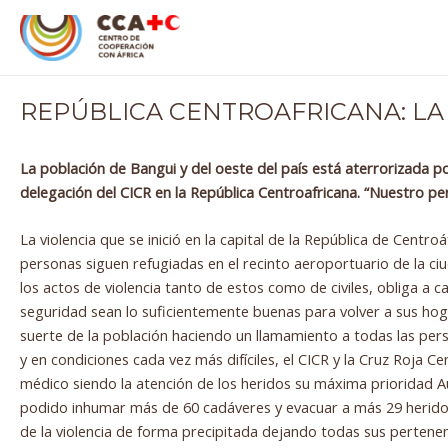
Ir
Navegación
al
de
contenido
entradas
REPÚBLICA CENTROAFRICANA: LA 
La población de Bangui y del oeste del país está aterrorizada p
delegación del CICR en la República Centroafricana. “Nuestro p
La violencia que se inició en la capital de la República de Cent
personas siguen refugiadas en el recinto aeroportuario de la c
los actos de violencia tanto de estos como de civiles, obliga a
seguridad sean lo suficientemente buenas para volver a sus hoga
suerte de la población haciendo un llamamiento a todas las pers
y en condiciones cada vez más difíciles, el CICR y la Cruz Roja C
médico siendo la atención de los heridos su máxima prioridad A
podido inhumar más de 60 cadáveres y evacuar a más 29 heridos.
de la violencia de forma precipitada dejando todas sus pertenenci