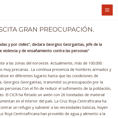
Mai
Men
USCITA GRAN PREOCUPACIÓN.
as y por civiles”, declara Georgios Georgantas, jefe de la
e violencia y de ensañamiento contra las personas”
mente a las zonas del noroeste. Actualmente, más de 100.000
cas muy precarias.. La continua presencia de hombres armados y
ndose en diferentes lugares hasta que las condiciones de
ana, Georgios Georgantas, transmitió su preocupación por la
s personas.Con el fin de reducir el sufrimiento de la población,
les. El CICR ha fletado un avión con 26 toneladas de material
entan en el interior del país. La Cruz Roja Centrafricana ha
ntrar un refugio y subvenir a las necesidades básicas, huyen
Cruz Roja Centroafricana han proveído de agua y alimento a la