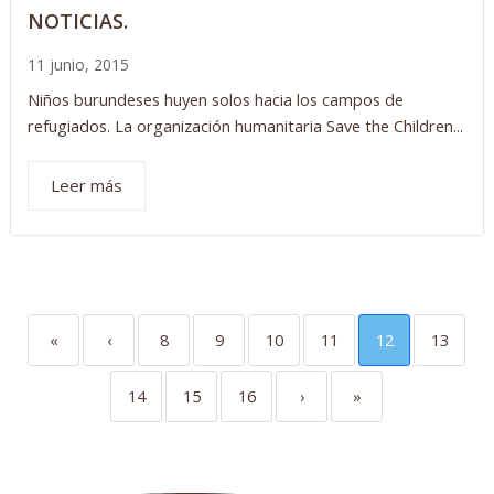
NOTICIAS.
11 junio, 2015
Niños burundeses huyen solos hacia los campos de
refugiados. La organización humanitaria Save the Children...
Leer más
«
‹
8
9
10
11
12
13
14
15
16
›
»