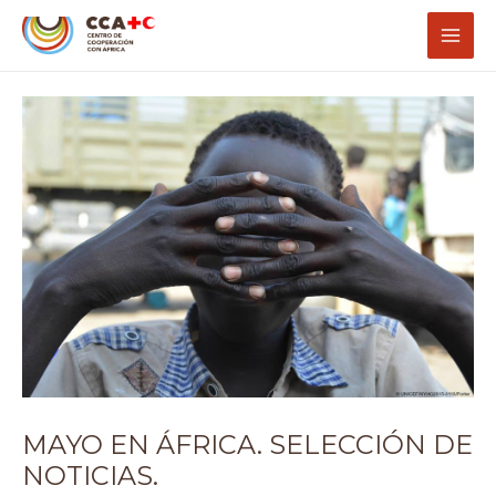
Ir
Navegación
Mai
al
de
Men
contenido
entradas
MAYO EN ÁFRICA. SELECCIÓN DE
NOTICIAS.