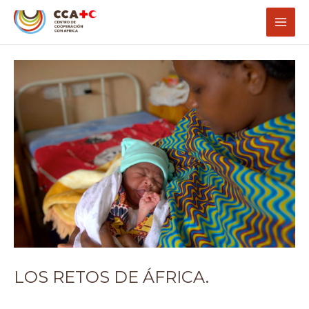
Ir
Navegación
Mai
al
de
Men
contenido
entradas
LOS RETOS DE ÁFRICA.