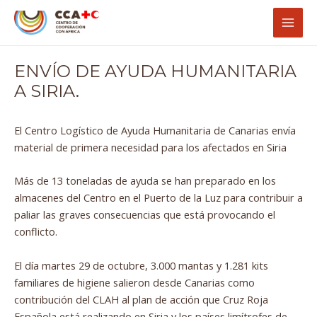
Ir
Navegación
Mai
al
de
Men
contenido
entradas
ENVÍO DE AYUDA HUMANITARIA
A SIRIA.
El Centro Logístico de Ayuda Humanitaria de Canarias envía
material de primera necesidad para los afectados en Siria
Más de 13 toneladas de ayuda se han preparado en los
almacenes del Centro en el Puerto de la Luz para contribuir a
paliar las graves consecuencias que está provocando el
conflicto.
El día martes 29 de octubre, 3.000 mantas y 1.281 kits
familiares de higiene salieron desde Canarias como
contribución del CLAH al plan de acción que Cruz Roja
Española está realizando en Siria y los países limítrofes de